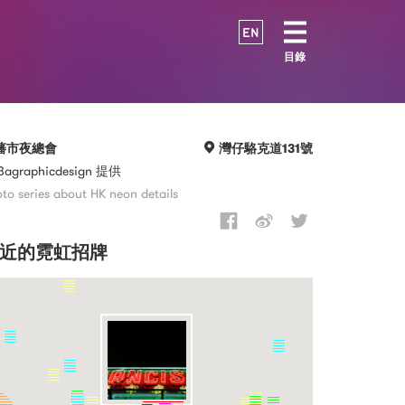
EN
目錄
藩市夜總會
灣仔駱克道131號
3agraphicdesign 提供
to series about HK neon details
近的霓虹招牌