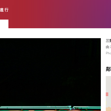
三
由 
Pho
鄰