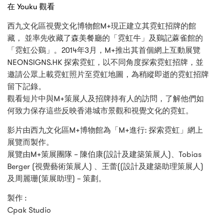
在 Youku 觀看
西九文化區視覺文化博物館M+現正建立其霓虹招牌的館
藏， 並率先收藏了森美餐廳的「霓虹牛」及鷄記蔴雀館的
「霓虹公鷄」。2014年3月，M+推出其首個網上互動展覽
NEONSIGNS.HK 探索霓虹，以不同角度探索霓虹招牌，並
邀請公眾上載霓虹照片至霓虹地圖，為稍縱即逝的霓虹招牌
留下記錄。
觀看短片中與M+策展人及招牌持有人的訪問，了解他們如
何致力保存這些反映香港城市景觀和視覺文化的霓虹。
影片由西九文化區M+博物館為「M+進行: 探索霓虹」網上
展覽而製作。
展覽由M+策展團隊 – 陳伯康(設計及建築策展人)、Tobias
Berger (視覺藝術策展人) 、王蕾((設計及建築助理策展人)
及周麗珊(策展助理) – 策劃。
製作 :
Cpak Studio