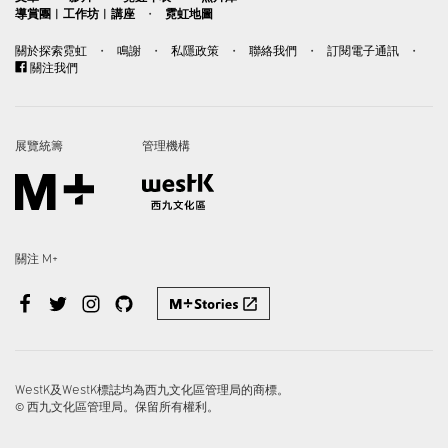
導賞團︱工作坊︱講座
霓虹地圖
・
關於探索霓虹
・
鳴謝
・
私隱政策
・
聯絡我們
・
訂閱電子通訊
・
關注我們
展覽統籌
管理機構
關注 M+
WestK及WestK標誌均為西九文化區管理局的商標。
© 西九文化區管理局。保留所有權利。