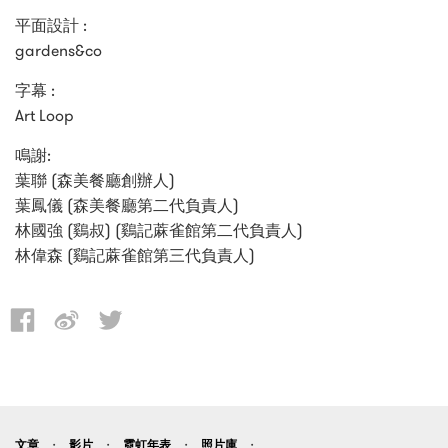
平面設計 :
gardens&co
字幕 :
Art Loop
鳴謝:
葉聯 (森美餐廳創辦人)
葉鳳儀 (森美餐廳第二代負責人)
林國強 (鷄叔) (鷄記蔴雀館第二代負責人)
林偉森 (鷄記蔴雀館第三代負責人)
文章
影片
霓虹年表
照片庫
・
・
・
・