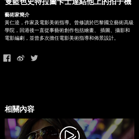
隻藍色史特拉圖卡士達結他上的拍子機
藝術家簡介
黃仁逵，作家及電影美術指導。曾修讀於巴黎國立藝術高級
學院，回港後一直從事藝術創作包括繪畫、 插圖、攝影和
電影編劇，並曾多次擔任電影美術指導和佈景設計。
相關內容