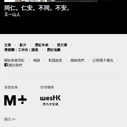
同仁。仁安。不同。不安。
又一山人
文章
影片
霓虹年表
照片庫
・
・
・
・
導賞團︱工作坊︱講座
霓虹地圖
・
關於探索霓虹
・
鳴謝
・
私隱政策
・
聯絡我們
・
訂閱電子通訊
・
關注我們
展覽統籌
管理機構
關注 M+