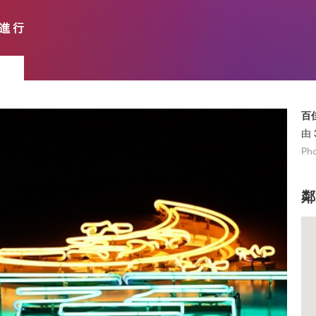
百
由 
Pho
鄰