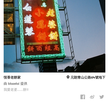
恆香老餅家
元朗青山公路64號地下
由 blazelai 提供
我愛老婆......餅!!