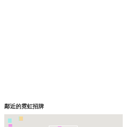
鄰近的霓虹招牌