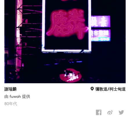
謝瑞麟
彌敦道/柯士甸道
由 fuwah 提供
80年代