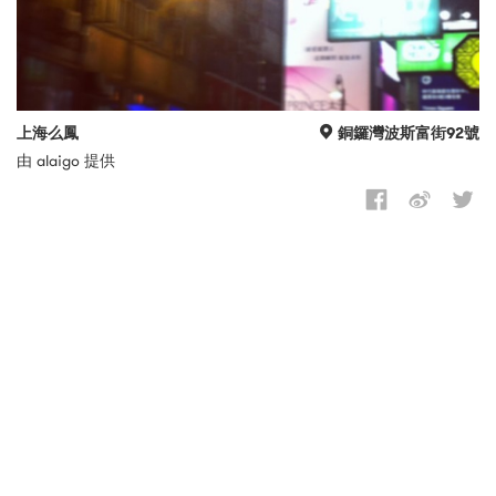
上海么鳳
銅鑼灣波斯富街92號
由 alaigo 提供