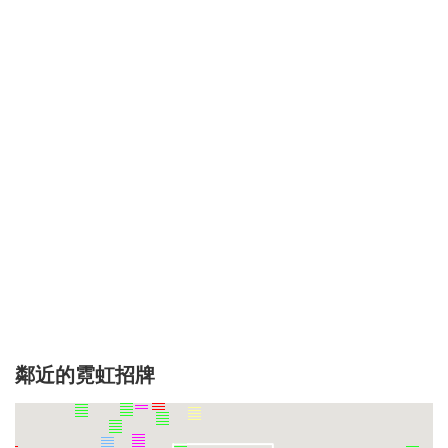
鄰近的霓虹招牌