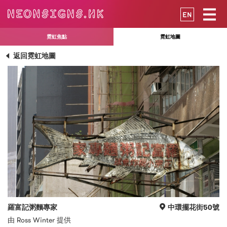
EN
霓虹焦點
霓虹地圖
返回霓虹地圖
羅富記粥麵專家
中環擺花街50號
由 Ross Winter 提供