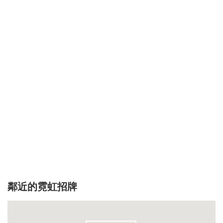
鄰近的霓虹招牌