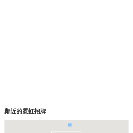
鄰近的霓虹招牌