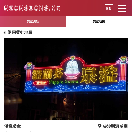
EN
霓虹焦點
霓虹地圖
返回霓虹地圖
溢泉桑拿
尖沙咀漆咸圍