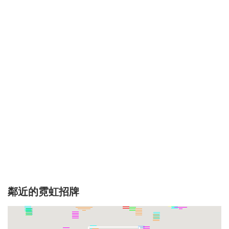
鄰近的霓虹招牌