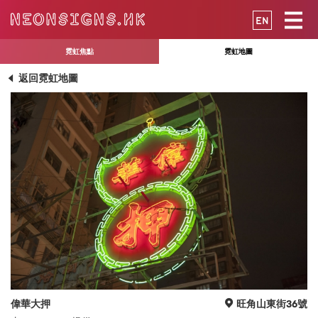
EN
霓虹焦點
霓虹地圖
返回霓虹地圖
偉華大押
旺角山東街36號