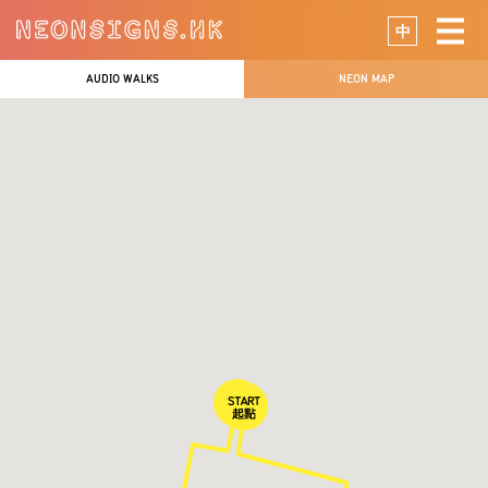
中
AUDIO WALKS
NEON MAP