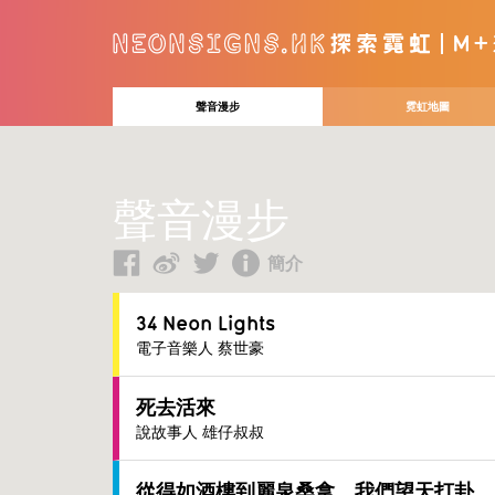
聲音漫步
霓虹地圖
聲音漫步
簡介
34 Neon Lights
電子音樂人 蔡世豪
死去活來
說故事人 雄仔叔叔
從得如酒樓到麗泉桑拿，我們望天打卦